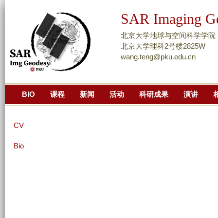
跳
SAR Imaging G
转
到
北京大学地球与空间科学学院 
页
北京大学理科2号楼2825W
wang.teng@pku.edu.cn
面
的
主
BIO
课程
新闻
活动
科研成果
演讲
要
内
容
CV
部
分
Bio