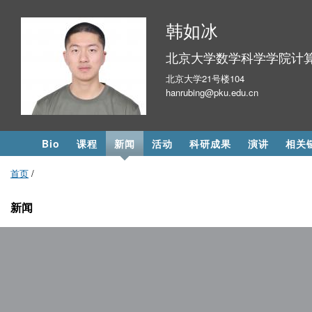
跳
韩如冰
转
到
北京大学数学科学学院计
页
北京大学21号楼104
面
hanrubing@pku.edu.cn
的
主
要
Bio
课程
新闻
活动
科研成果
演讲
相关
内
容
首页
/
部
新闻
分