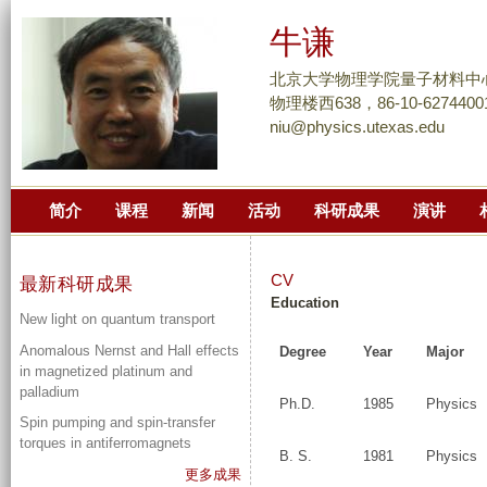
跳
牛谦
转
到
北京大学物理学院量子材料中
页
物理楼西638，86-10-6274400
niu@physics.utexas.edu
面
的
主
简介
课程
新闻
活动
科研成果
演讲
要
内
容
CV
最新科研成果
部
Education
New light on quantum transport
分
Anomalous Nernst and Hall effects
Degree
Year
Major
in magnetized platinum and
palladium
Ph.D.
1985
Physics
Spin pumping and spin-transfer
torques in antiferromagnets
B. S.
1981
Physics
更多成果