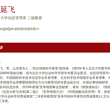
跳
王延飞
转
到
京大学信息管理系 二级教授
页
ng[at]pku[dot]edu[dot]cn
面
的
主
讲
要
内
容
介
部
飞，男，山东青岛人，“杰出情报科学家奖”获得者，1983年考入北京大学图书
1989年留校任教，现为北京大学社会科学学部学术委员会委员、信息管理系学
分
任、中国国防科学技术信息学会常务理事、北京科学技术情报学会常务理事、
术情报学会理事暨情报理论方法与教育培训专委会副主任，长期从事情报研究
队科技进步奖，2019年获颁“竞争情报事业贡献奖”，著有《情报感知论》《情
《信息分析与决策(第二版)》《竞争情报方法》《经营战略信息管理》等，曾
哲学社会科学优秀成果奖"二等奖和教育部“高等学校科学研究优秀成果奖(人文社
”三等奖。