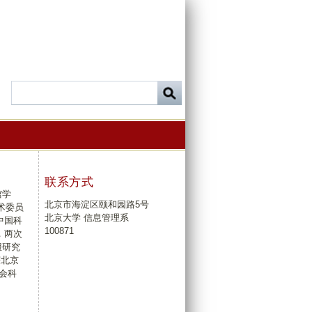
联系方式
馆学
北京市海淀区颐和园路5号
术委员
北京大学 信息管理系
中国科
100871
，两次
报研究
获北京
会科