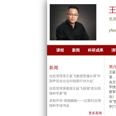
北
yfwa
课程
新闻
科研成果
演
简
新闻
王延
信息管理系王延飞教授受邀出席“中
系，
国声音走出去AI创新行动大会”
会主
学技
信息管理系教授王延飞获颁“杰出情
获军
报科学家”奖
论》
卓智升华 情报赋能——记第61次情
市"
报科学读书会
学)
更多新闻