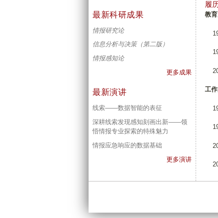
履
最新科研成果
教育
情报研究论
19
信息分析与决策（第二版）
19
情报感知论
20
更多成果
工作
最新演讲
线索——数据智能的表征
19
深耕线索发现感知刻画出新——领
19
悟情报专业探索的特殊魅力
情报应急响应的数据基础
20
更多演讲
20