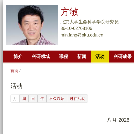
跳
方敏
转
到
北京大学生命科学学院研究员
页
86-10-62768106
min.fang@pku.edu.cn
面
的
主
简介
科研领域
课程
新闻
活动
科研成果
要
内
首页
/
容
部
活动
分
(active tab)
月
周
日
年
不久以后
过往活动
八月 2026