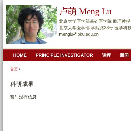
跳
卢萌 Meng Lu
转
到
北京大学医学部基础医学院 助理教授 研究员 As
页
北京大学医学部 学院路38号 医学科技
menglu@pku.edu.cn
面
的
主
HOME
PRINCIPLE INVESTIGATOR
课程
新闻
要
内
首页
/
容
部
科研成果
分
暂时没有信息