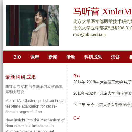
跳
马昕蕾 XinleiM
转
到
北京大学医学部医学技术研究
页
北京大学医学部病理楼238 010-8
mxl@pku.edu.cn
面
的
主
BIO
课程
新闻
活动
科研成果
演讲
要
内
容
Bio
最新科研成果
部
2014年-2018年 大连理工大学
血红蛋白结构与冬眠哺乳动物高氧
分
亲和力研究
2018年-2024年 北京大学 前
MemTTA: Cluster-guided continual
2024年-至今 北京大学医学部 
test-time adaptation for cross-
domain segmentation.
CV
New Insight into the Mechanism of
Neurochemical Imbalance in
Multiple Sclerosis: Abnormal