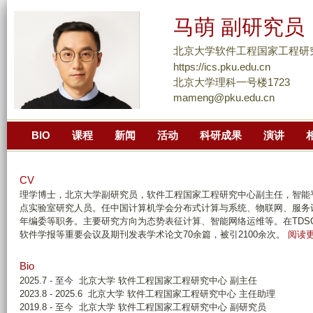
跳
马萌 副研究员
转
到
北京大学软件工程国家工程研
页
https://ics.pku.edu.cn
面
北京大学理科一号楼1723
mameng@pku.edu.cn
的
主
BIO
课程
新闻
活动
科研成果
演讲
要
内
容
CV
部
理学博士，北京大学副研究员，软件工程国家工程研究中心副主任，智能
点实验室研究人员。任中国计算机学会
分布式计算与系统、物联网、服务
分
年编委等职务。主要研究方向为态势表征计算、智能网络运维等。在
TDS
软件学报等重要会议及期刊发表学术论文
70
余篇，被引
2100
余次。
阅读
Bio
2025.7 - 至今
北京大学
软件工程国家工程研究中心
副主任
2023.8 - 2025.6
北京大学
软件工程国家工程研究中心
主任助理
2019.8 - 至今
北京大学
软件工程国家工程研究中心
副研究员