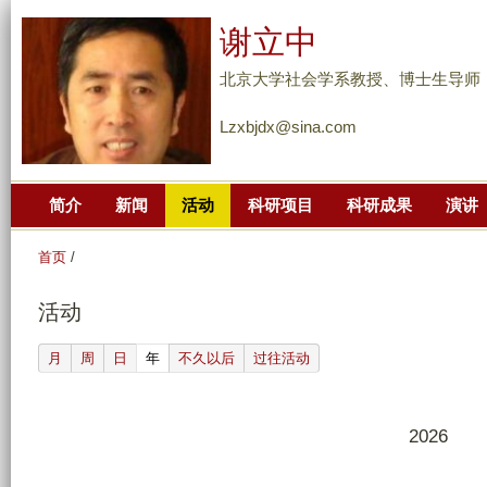
跳
谢立中
转
到
北京大学社会学系教授、博士生导师
页
Lzxbjdx@sina.com
面
的
主
简介
新闻
活动
科研项目
科研成果
演讲
要
内
首页
/
容
部
活动
分
(active tab)
月
周
日
年
不久以后
过往活动
2026