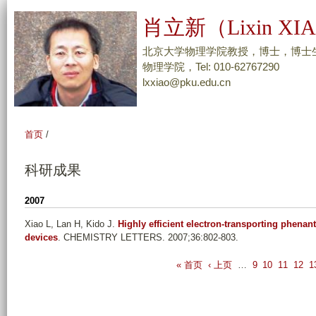
跳
肖立新（Lixin XI
转
到
北京大学物理学院教授，博士，博士
页
物理学院，Tel: 010-62767290
lxxiao@pku.edu.cn
面
的
主
首页
/
要
内
科研成果
容
部
2007
分
Xiao L, Lan H, Kido J
.
Highly efficient electron-transporting phenan
devices
. CHEMISTRY LETTERS. 2007;36:802-803.
P
« 首页
‹ 上页
…
9
10
11
12
1
a
g