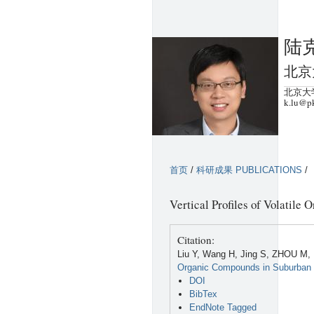
陆克
北京
北京大学
k.lu@p
首页
/
科研成果 PUBLICATIONS
/
Vertical Profiles of Volatile
Citation:
Liu Y, Wang H, Jing S, ZHOU M, 
Organic Compounds in Suburban
DOI
BibTex
EndNote Tagged