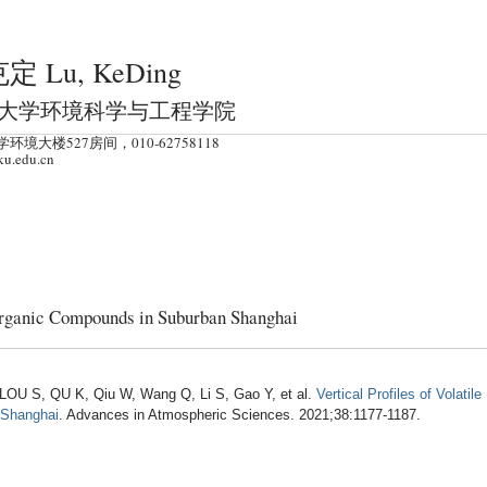
跳
转
定 Lu, KeDing
到
页
大学环境科学与工程学院
面
环境大楼527房间，010-62758118
的
ku.edu.cn
主
要
内
容
部
 Organic Compounds in Suburban Shanghai
分
LOU S, QU K, Qiu W, Wang Q, Li S, Gao Y, et al.
Vertical Profiles of Volatile
 Shanghai
. Advances in Atmospheric Sciences. 2021;38:1177-1187.