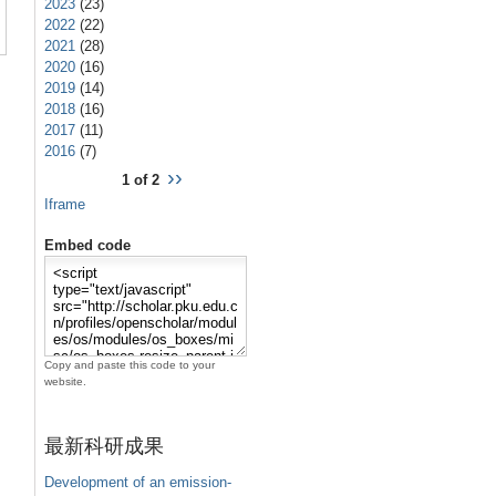
2023
(23)
2022
(22)
2021
(28)
2020
(16)
2019
(14)
2018
(16)
2017
(11)
2016
(7)
››
1 of 2
Iframe
Embed code
Copy and paste this code to your
website.
最新科研成果
Development of an emission-