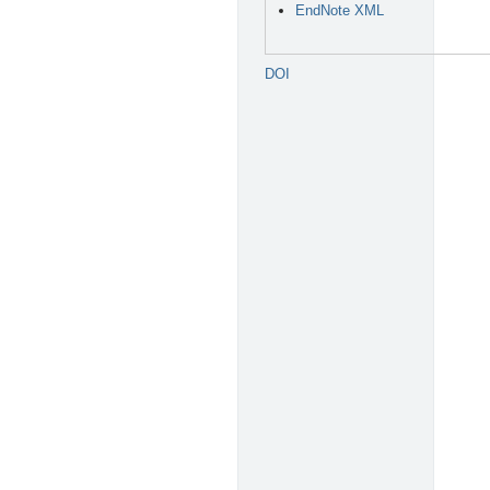
EndNote XML
DOI