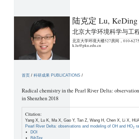
跳
转
陆克定 Lu, KeDing
到
页
北京大学环境科学与工
面
北京大学环境大楼527房间，010-6275
的
k.lu@pku.edu.cn
主
要
内
首页
/
科研成果 PUBLICATIONS
/
容
部
Radical chemistry in the Pearl River Delta: observati
分
in Shenzhen 2018
Citation:
Yang X, Lu K, Ma X, Gao Y, Tan Z, Wang H, Chen X, Li X, HU
Pearl River Delta: observations and modeling of OH and HO
ra
2
DOI
BibTex