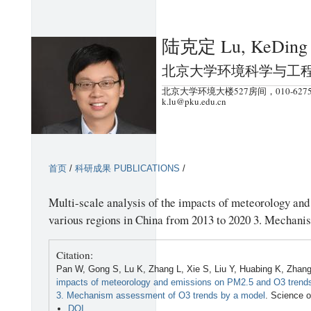
跳
转
陆克定 Lu, KeDing
到
页
北京大学环境科学与工
面
北京大学环境大楼527房间，010-6275
的
k.lu@pku.edu.cn
主
要
内
首页
/
科研成果 PUBLICATIONS
/
容
部
Multi-scale analysis of the impacts of meteorology an
分
various regions in China from 2013 to 2020 3. Mechani
Citation:
Pan W, Gong S, Lu K, Zhang L, Xie S, Liu Y, Huabing K, Zhan
impacts of meteorology and emissions on PM2.5 and O3 trends 
3. Mechanism assessment of O3 trends by a model
. Science 
DOI