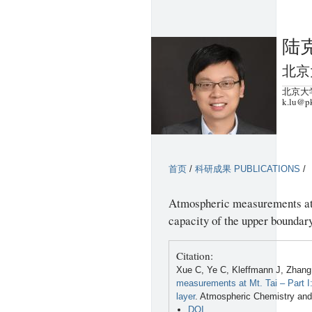
陆克
北京
北京大学
k.lu@p
首页
/
科研成果 PUBLICATIONS
/
Atmospheric measurements at M
capacity of the upper boundary
Citation:
Xue C, Ye C, Kleffmann J, Zhang 
measurements at Mt. Tai – Part I:
layer
. Atmospheric Chemistry and
DOI