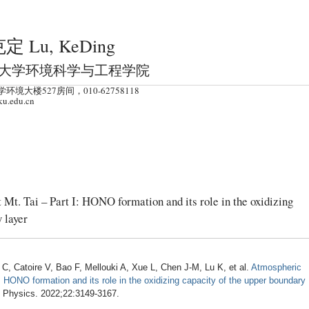
跳
转
定 Lu, KeDing
到
页
大学环境科学与工程学院
面
环境大楼527房间，010-62758118
的
ku.edu.cn
主
要
内
容
部
t. Tai – Part I: HONO formation and its role in the oxidizing
分
 layer
C, Catoire V, Bao F, Mellouki A, Xue L, Chen J-M, Lu K, et al.
Atmospheric
 HONO formation and its role in the oxidizing capacity of the upper boundary
 Physics. 2022;22:3149-3167.