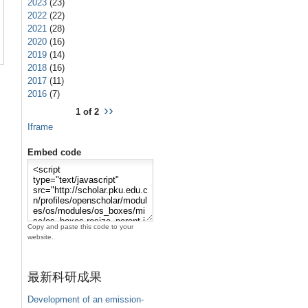
2023
(23)
2022
(22)
2021
(28)
2020
(16)
2019
(14)
2018
(16)
2017
(11)
2016
(7)
››
1 of 2
Iframe
Embed code
Copy and paste this code to your
website.
最新科研成果
Development of an emission-