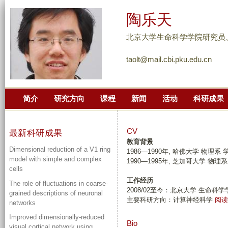
跳
陶乐天
转
到
北京大学生命科学学院研究员
页
taolt@mail.cbi.pku.edu.cn
面
的
主
简介
研究方向
课程
新闻
活动
科研成果
要
内
容
CV
最新科研成果
部
教育背景
Dimensional reduction of a V1 ring
1986
—
1990
年
,
哈佛大学
物理系
分
model with simple and complex
1990—1995年, 芝加哥大学 物理
cells
工作经历
The role of fluctuations in coarse-
2008/02至今：北京大学 生命
grained descriptions of neuronal
主要科研方向：计算神经科学
阅读
networks
Improved dimensionally-reduced
Bio
visual cortical network using