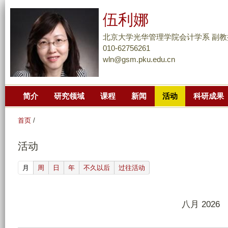
跳
伍利娜
转
到
北京大学光华管理学院会计学系 副教
页
010-62756261
wln@gsm.pku.edu.cn
面
的
主
简介
研究领域
课程
新闻
活动
科研成果
要
内
首页
/
容
部
活动
分
(active tab)
月
周
日
年
不久以后
过往活动
八月 2026