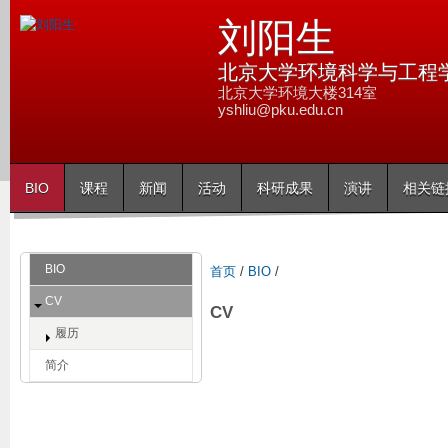
跳
刘阳生
转
到
北京大学环境科学与工程
页
北京大学环境大楼314室
yshliu@pku.edu.cn
面
的
主
BIO
课程
新闻
活动
科研成果
演讲
相关链
要
内
容
BIO
首页
/
BIO
/
部
分
CV
CV
履历
简介