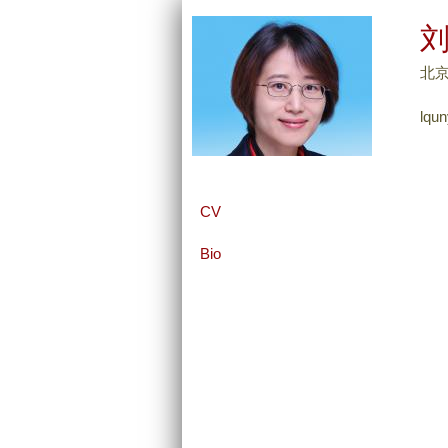
刘
北京大
lqun
CV
Bio