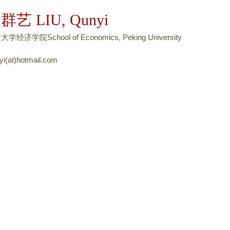
跳
群艺 LIU, Qunyi
转
到
学经济学院School of Economics, Peking University
页
yi(at)hotmail.com
面
的
主
要
内
容
部
分