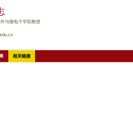
跳
志
转
到
软件与微电子学院教授
页
edu.cn
面
的
主
果
相关链接
要
内
容
部
分