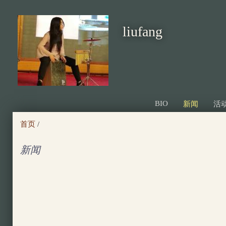
跳
转
liufang
到
页
面
的
主
BIO
新闻
活
要
首页
/
内
容
新闻
部
分