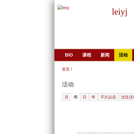
leiyj
BIO
课程
新闻
活动
首页
/
活动
(active tab)
月
周
日
年
不久以后
过往活