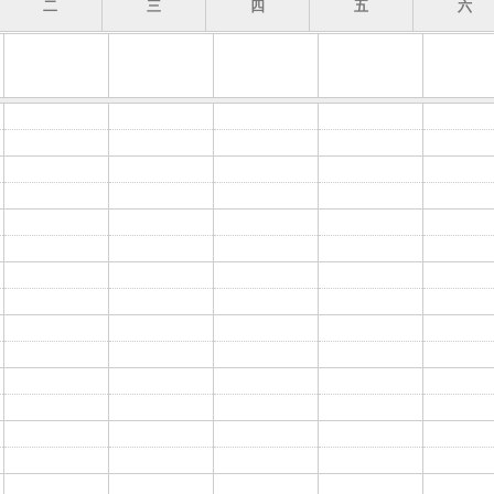
二
三
四
五
六