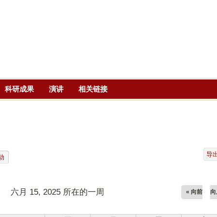
跳
转
到
页
面
的
主
科研成果
演讲
相关链接
要
内
容
部
分
导
动
六月 15, 2025 所在的一周
« 向前
向