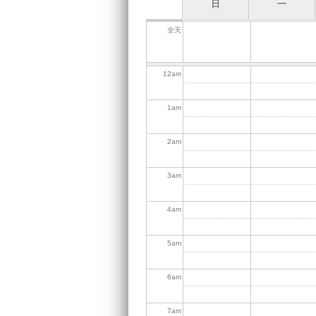
日
一
全天
12
am
1
am
2
am
3
am
4
am
5
am
6
am
7
am