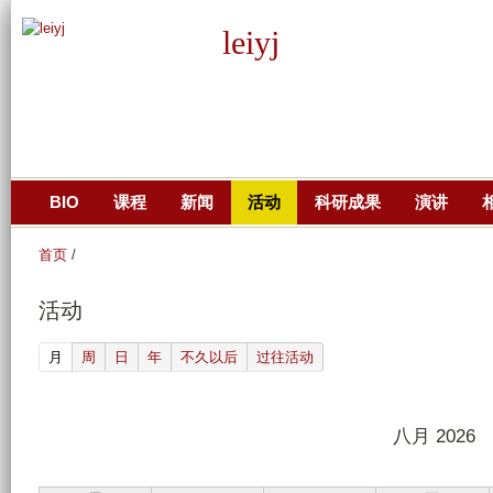
跳
leiyj
转
到
页
面
的
主
BIO
课程
新闻
活动
科研成果
演讲
要
内
首页
/
容
部
活动
分
(active tab)
月
周
日
年
不久以后
过往活动
八月 2026