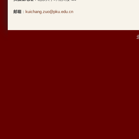
邮箱
：
kuichang.zuo@pku.edu.cn