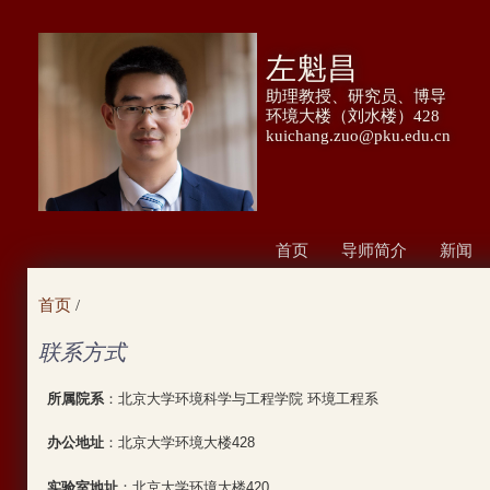
跳
转
左魁昌
到
助理教授、研究员、博导
页
环境大楼（刘水楼）428
kuichang.zuo@pku.edu.cn
面
的
主
要
首页
导师简介
新闻
内
首页
/
容
部
联系方式
分
所属院系
：北京大学环境科学与工程学院 环境工程系
办公地址
：北京大学环境大楼428
实验室地址
：北京大学环境大楼420