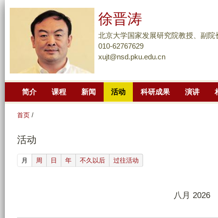
跳
徐晋涛
转
到
北京大学国家发展研究院教授、副院
页
010-62767629
xujt@nsd.pku.edu.cn
面
的
主
简介
课程
新闻
活动
科研成果
演讲
要
内
首页
/
容
部
活动
分
(active tab)
月
周
日
年
不久以后
过往活动
八月 2026