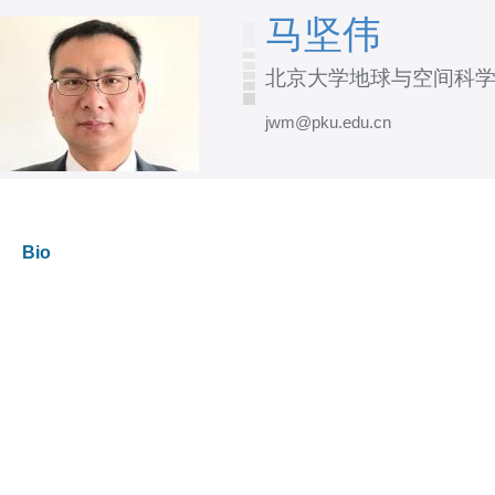
跳
马坚伟
转
北京大学地球与空间科
到
页
jwm@pku.edu.cn
面
的
主
要
Bio
内
容
部
分