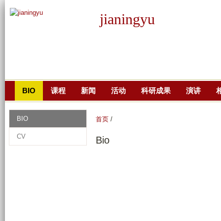
跳
jianingyu
转
到
页
面
的
主
BIO
课程
新闻
活动
科研成果
演讲
要
内
BIO
首页
/
容
部
CV
Bio
分