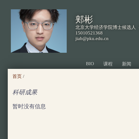
跳
转
郏彬
到
北京大学经济学院博士候选人（
页
15010521368
jiab@pku.edu.cn
面
的
主
BIO
课程
新闻
要
首页
/
内
容
科研成果
部
暂时没有信息
分