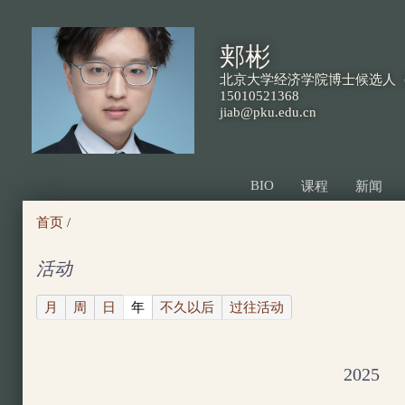
跳
转
郏彬
到
北京大学经济学院博士候选人（
页
15010521368
jiab@pku.edu.cn
面
的
主
BIO
课程
新闻
要
首页
/
内
容
活动
部
(active tab)
月
周
日
年
不久以后
过往活动
分
2025