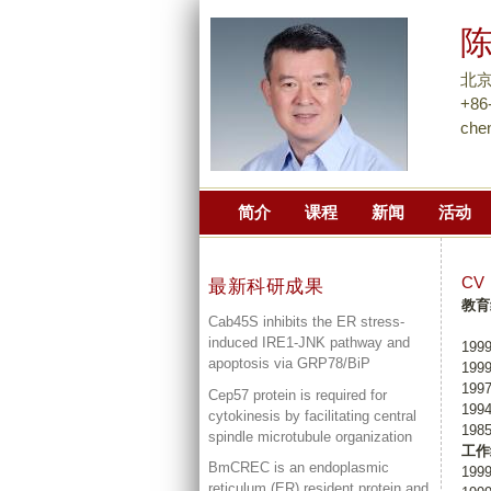
北
+86
che
简介
课程
新闻
活动
CV
最新科研成果
教育
Cab45S inhibits the ER stress-
induced IRE1-JNK pathway and
199
apoptosis via GRP78/BiP
19
199
Cep57 protein is required for
199
cytokinesis by facilitating central
198
spindle microtubule organization
工作
BmCREC is an endoplasmic
199
reticulum (ER) resident protein and