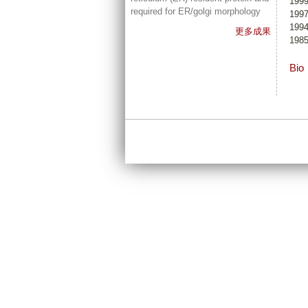
19
required for ER/golgi morphology
199
199
更多成果
198
Bio