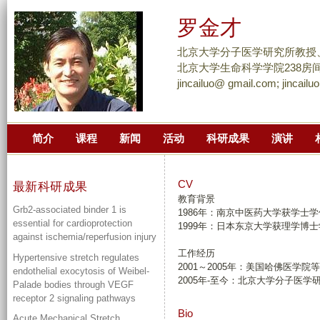
跳
罗金才
转
到
北京大学分子医学研究所教授
页
北京大学生命科学学院238房
jincailuo@ gmail.com; jincail
面
的
主
简介
课程
新闻
活动
科研成果
演讲
要
内
容
CV
最新科研成果
部
教育背景
Grb2-associated binder 1 is
1986年：南京中医药大学获学士
分
essential for cardioprotection
1999年：日本东京大学获理学博
against ischemia/reperfusion injury
工作经历
Hypertensive stretch regulates
2001～2005年：美国哈佛医学
endothelial exocytosis of Weibel-
2005年-至今：北京大学分子医
Palade bodies through VEGF
receptor 2 signaling pathways
Bio
Acute Mechanical Stretch