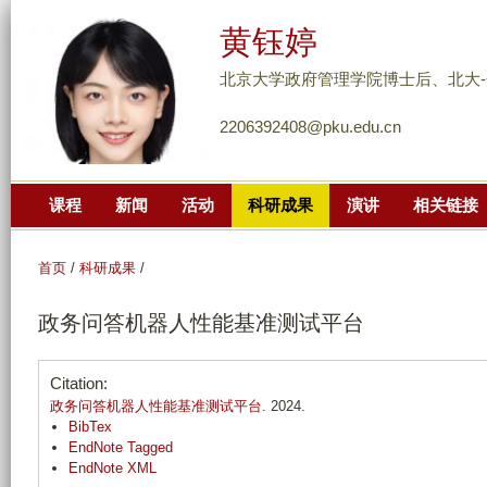
跳
黄钰婷
转
到
北京大学政府管理学院博士后、北大
页
2206392408@pku.edu.cn
面
的
主
课程
新闻
活动
科研成果
演讲
相关链接
要
内
容
首页
/
科研成果
/
部
政务问答机器人性能基准测试平台
分
Citation:
政务问答机器人性能基准测试平台
. 2024.
BibTex
EndNote Tagged
EndNote XML