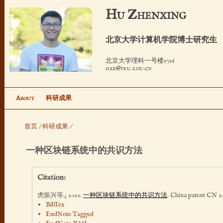
跳
Hu Zhenxing
转
到
北京大学计算机学院博士研究生
页
面
北京大学理科一号楼1716
hzx@pku.edu.cn
的
主
要
About
科研成果
内
容
首页
/
科研成果
/
部
分
一种区块链系统中的共识方法
Citation:
虎振兴等.; 2022.
一种区块链系统中的共识方法
. China patent CN 20
BibTex
EndNote Tagged