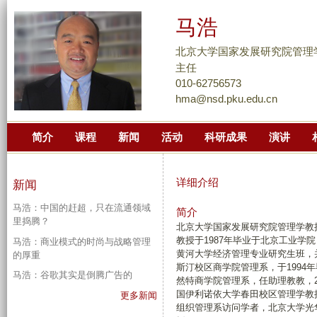
跳
马浩
转
到
北京大学国家发展研究院管理学
页
主任
面
010-62756573
hma@nsd.pku.edu.cn
的
主
简介
课程
新闻
活动
科研成果
演讲
要
内
容
详细介绍
新闻
部
马浩：中国的赶超，只在流通领域
分
简介
里捣腾？
北京大学国家发展研究院管理学教授
教授于1987年毕业于北京工业学
马浩：商业模式的时尚与战略管理
黄河大学经济管理专业研究生班，并
的厚重
斯汀校区商学院管理系，于1994
马浩：谷歌其实是倒腾广告的
然特商学院管理系，任助理教教，2
国伊利诺依大学春田校区管理学教
更多新闻
组织管理系访问学者，北京大学光