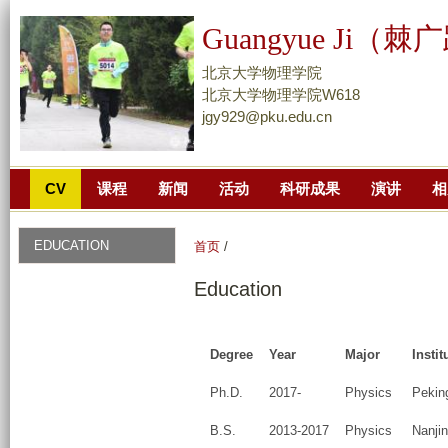
跳
Guangyue Ji（棘
转
到
北京大学物理学院
页
北京大学物理学院W618
jgy929@pku.edu.cn
面
的
主
CV
课程
新闻
活动
科研成果
演讲
相
要
内
容
EDUCATION
首页
/
部
Education
分
Degree
Year
Major
Instit
Ph.D.
2017-
Physics
Peking
B.S.
2013-2017
Physics
Nanjin