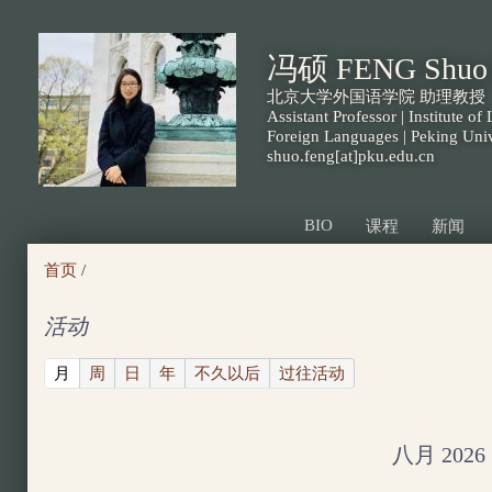
跳
转
冯硕 FENG Shuo 
到
北京大学外国语学院 助理教授
页
Assistant Professor | Institute of
Foreign Languages | Peking Univ
面
shuo.feng[at]pku.edu.cn
的
主
BIO
课程
新闻
要
首页
/
内
容
活动
部
(active tab)
月
周
日
年
不久以后
过往活动
分
八月 2026