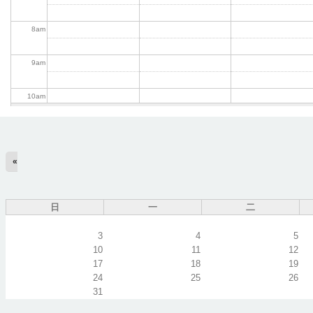
8
am
9
am
10
am
11
am
«
12
pm
1
pm
日
一
二
2
pm
3
4
5
10
11
12
17
18
19
3
pm
24
25
26
31
4
pm