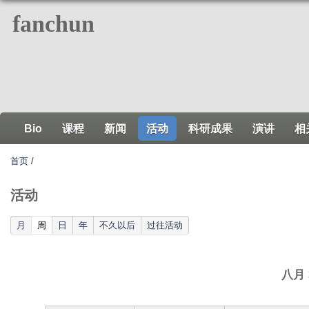
跳
fanchun
转
到
页
面
的
主
Bio
课程
新闻
活动
科研成果
演讲
相
要
内
首页
/
容
部
活动
分
(active tab)
月
周
日
年
不久以后
过往活动
八月 