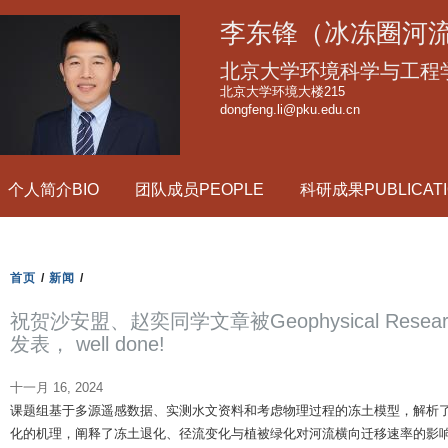
跳
李东锋（冰冻圈河
转
到
北京大学环境科学与工程
页
北京大学环境大楼215
dongfeng.li@pku.edu.cn
面
的
主
个人简介BIO
团队成员PEOPLE
科研成果PUBLICATI
要
内
容
部
首页
/
新闻
/
分
祝贺沙安盟、赵奕同学文章被Geophysical Researc
发表， well done!
十一月 16, 2024
课题组基于多源遥感数据、实测水文资料和考虑物理过程的冻土模型，解析
化的机理，阐释了冻土退化、径流变化与植被绿化对河流横向迁移速率的影