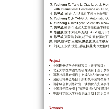
Yucheng C
, Yang L, Qiao L, et al. F
24th International Conference on Tru
陈昱成
, 韩涛. AI4S视角下科技文献图
Yucheng C ,
F YANG. An Automatic Que
Yucheng C
.Intelligent Scientists' K
陈昱成,
韩涛
.
生成式人工智能视角下研究问题
陈昱成,
黎洋,刘江峰,杨帆. AIGC视角
陈昱成
,孙蒙鸽,韩涛,胡正银.数智驱动下
周好,彭秋茹,王东波,
陈昱成
.就业者视角
刘浏,王东波,沈思,谢靖,
陈昱成
.大数据时
Project
中国图书馆学会科研项目（青年项目）
北京大学医学图书馆研究项目｜基于多模态
国家社科基金项目｜支撑AI4Science
国家社科基金项目｜新时代中国特色图情学
国家级创新训练计划｜动物食品安全事件知识
中国科学院专项｜“智慧数据+AI”支撑科
中国科学院大学科创训练计划｜知识自
Rewards