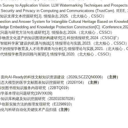
rom Survey to Application Vision: LLM Watermarking Techniques and Prospects
st, Security and Privacy in Computing and Communications (TrustCom). IE
片知识支撑文本挖掘研究[J]. 情报杂志,2025.（北大核心，CSSCI）
stion and Answer System for Intangible Cultural Heritage Based on Knowle
nowledge Embedding and Knowledge Protection Construction[C]. iConference,
与研究方法句生成研究[J]. 情报杂志,2024.（北大核心，CSSCI）
下非物质文化遗产的知识图谱的构建研究[J].科技情报研究,2024（CSSCI扩）
“智能科学家”建设的机遇与挑战[J].情报理论与实践,2023.（北大核心，CSSCI
下的情报学教育及人才培养调查与分析[J].情报理论与实践,2021.（北大核心，C
代情报学教育的回顾与展望[J].情报学报,2020.（北大核心，CSSCI）
｜
面向AI-Ready的科技文献知识资源建设（2026LSCZZQN0006）
（主持）
大模型的医学文献图表知识挖掘研究（2026Y04）
（主持）
的科技图书馆知识服务内容研究（22BTQ019）
基本理论问题研究(19VXK09)
库构建及知识挖掘研究（202010307028）
学创新实验方法的推理发现研究（E2298910）
动化与科研自动化关键技术产品扫描
（主持）