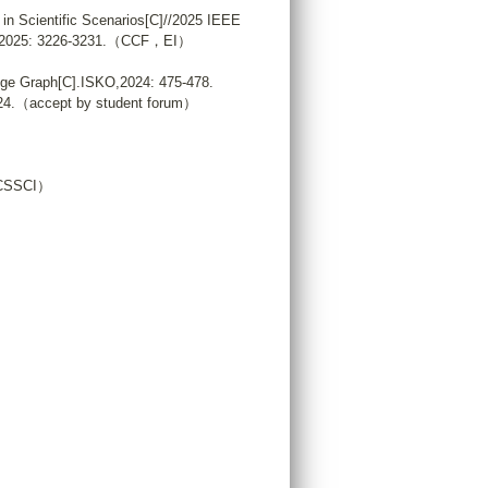
 in Scientific Scenarios[C]//2025 IEEE
EE, 2025: 3226-3231.（CCF，EI）
dge Graph[C].ISKO,2024: 475-478.
2024.（accept by student forum）
）
SSCI）