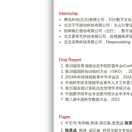
Internship
腾讯科技(北京)有限公司，SSV数字文
北京字节跳动科技有限公司，火山引擎业
招商银行股份有限公司（总行），数字
北京爱奇艺科技有限公司，短视频推荐
北京深势科技有限公司，Deepmodeli
Oral Report
第19届世界顶级信息学院联盟年会
iCon
第18届国际知识组织大会（
ISKO），20
2024年科技情报新青年学术会议，2024
中国科学技术情报学会青年人才工作委员会
第31届全国计算机信息管理学术研讨会，2
中国图书馆学会专业图书馆分会学术年会，
第八届
中国科学数据大会，2023.
Paper
牛艺珂,韦华楠,韩涛,胡正银,姜恩波,
陈
陈昱成
, 韩涛, 胡正银. 科技文献文本知