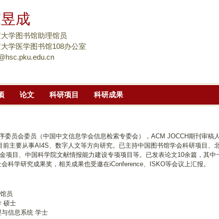
跳
陈昱成
转
到
京大学图书馆助理馆员
页
大学医学图书馆108办公室
@hsc.pku.edu.cn
面
的
主
项
论文
科研项目
科研成果
要
内
容
部
6程序委员会委员（中国中文信息学会信息检索专委会），ACM JOCCH期刊审
科技实习。目前主要从事AI4S、数字人文等方向研究。已主持中国图书馆学会科研项
分
项目、中国科学院文献情报能力建设专项项目等。已发表论文10余篇，其中一篇
科学研究成果奖，相关成果也受邀在iConference、ISKO等会议上汇报。
理馆员
学 硕士
息管理与信息系统 学士