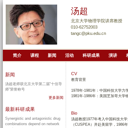
跳
汤超
转
到
北京大学物理学院讲席教授
页
010-62752003
tangc@pku.edu.cn
面
的
主
简介
课程
新闻
活动
科研成果
演讲
要
内
容
CV
新闻
部
教育背景
汤超老师获北京大学第二届“十佳导
分
师”荣誉称号
1978年-1981年：中国科技大学
1981年-1986年：美国芝加哥大
更多新闻
最新科研成果
Bio
Synergistic and antagonistic drug
汤超教授1977年考入中国科技大
combinations depend on network
（CUSPEA）并赴美留学，19