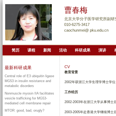
跳
曹春梅
转
到
北京大学分子医学研究所副研
页
010-6275-3417
caochunmei@ pku.edu.cn
面
的
主
简历
课程
新闻
活动
科研成果
演讲
要
内
容
CV
最新科研成果
部
教育背景
Central role of E3 ubiquitin ligase
分
MG53 in insulin resistance and
2002年获浙江大学生理学博士学位
metabolic disorders
工作经历
Nonmuscle myosin IIA facilitates
vesicle trafficking for MG53-
2002-2003年在浙江大学从事博
mediated cell membrane repair
MTOR: good, bad, orugly?
2003-2005年赴香港大学继续博