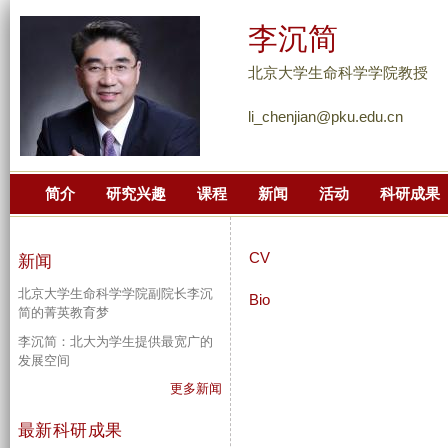
跳
李沉简
转
到
北京大学生命科学学院教授
页
li_chenjian@pku.edu.cn
面
的
主
简介
研究兴趣
课程
新闻
活动
科研成果
要
内
容
CV
新闻
部
北京大学生命科学学院副院长李沉
分
Bio
简的菁英教育梦
李沉简：北大为学生提供最宽广的
发展空间
更多新闻
最新科研成果