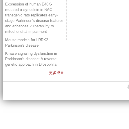
Expression of human E46K-
mutated α-synuclein in BAC-
transgenic rats replicates early-
stage Parkinson's disease features
and enhances vulnerability to
mitochondrial impairment
Mouse models for LRRK2
Parkinson's disease
Kinase signaling dysfunction in
Parkinson's disease: A reverse
genetic approach in Drosophila
更多成果