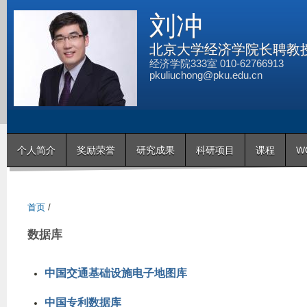
跳
刘冲
转
到
北京大学经济学院长聘教
页
经济学院333室 010-62766913
pkuliuchong@pku.edu.cn
面
的
主
要
个人简介
奖励荣誉
研究成果
科研项目
课程
W
内
容
部
分
首页
/
数据库
中国交通基础设施电子地图库
中国专利数据库