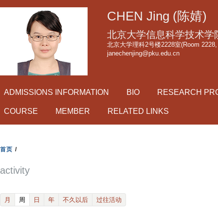
跳
CHEN Jing (陈婧)
转
到
北京大学信息科学技术学
页
北京大学理科2号楼2228室(Room 2228, Scie
janechenjing@pku.edu.cn
面
的
主
ADMISSIONS INFORMATION
BIO
RESEARCH PR
要
内
COURSE
MEMBER
RELATED LINKS
容
部
分
首页
/
activity
(active tab)
月
周
日
年
不久以后
过往活动