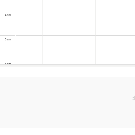
4
am
5
am
6
am
7
am
8
am