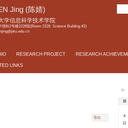
跳
搜
N Jing (陈婧)
转
索
到
大学信息科学技术学院
页
2号楼2228室(Room 2228, Science Building #2)
njing@pku.edu.cn
面
的
主
BIO
RESEARCH PROJECT
RESEARCH ACHIEVEM
要
内
TED LINKS
容
部
分
日
4
导出
11