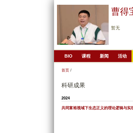
曹得
暂无
BIO
课程
新闻
活动
首页
/
科研成果
2024
共同富裕视域下生态正义的理论逻辑与实