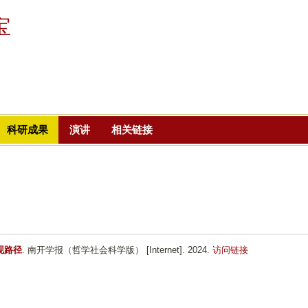
跳
宝
转
到
页
面
的
主
科研成果
演讲
相关链接
要
内
容
部
分
现路径
. 南开学报（哲学社会科学版） [Internet]. 2024.
访问链接