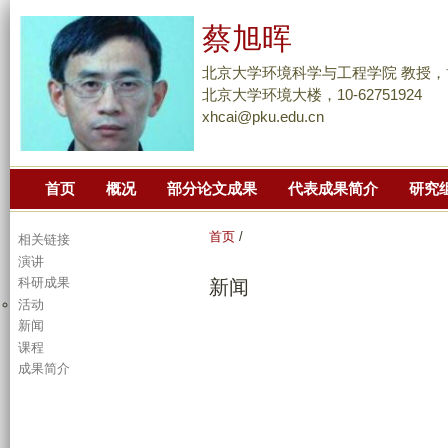
跳
蔡旭晖
转
到
北京大学环境科学与工程学院 教授，
页
北京大学环境大楼，10-62751924
xhcai@pku.edu.cn
面
的
主
首页
概况
部分论文成果
代表成果简介
研究
要
内
首页
/
相关链接
容
演讲
部
科研成果
新闻
分
活动
新闻
课程
成果简介