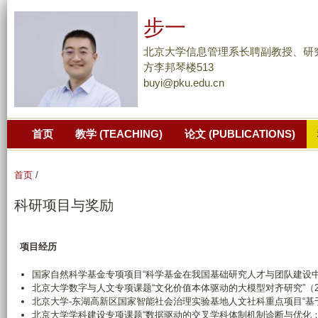
跳
步一
转
到
北京大学信息管理系长聘副教授、研
页
方李邦琴楼513
buyi@pku.edu.cn
面
的
主
首页
教学 (TEACHING)
论文 (PUBLICATIONS)
要
内
容
首页
/
部
科研项目与奖励
分
项目经历
国家自然科学基金专项项目“科学基金在我国基础研究人才与团队建设中的贡
北京大学数字与人文专项课题“文化价值本体驱动的大模型对齐研究”（202
北京大学-东湖高新区国家智能社会治理实验基地人文社科重点项目“基于人
北京大学学科建设专项课题“数据驱动的交叉学科体制机制诊断与优化：以北