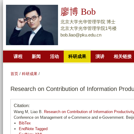
跳
廖博 Bob
转
到
北京大学光华管理学院 博士
页
北京大学光华管理学院1号楼
bob.liao@pku.edu.cn
面
的
主
课程
新闻
活动
科研成果
演讲
相关链接
要
内
容
首页
/
科研成果
/
部
Research on Contribution of Information Prod
分
Citation:
Wang M, Liao B.
Research on Contribution of Information Productivi
Conference on Management of e-Commerce and e-Government. Beijin
BibTex
EndNote Tagged