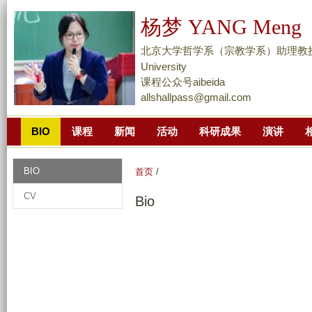
跳
杨梦 YANG Meng
转
到
北京大学哲学系（宗教学系）助理教授、研究员 As
页
University
面
课程公众号aibeida
allshallpass@gmail.com
的
主
BIO
课程
新闻
活动
科研成果
演讲
要
内
容
BIO
首页
/
部
CV
Bio
分