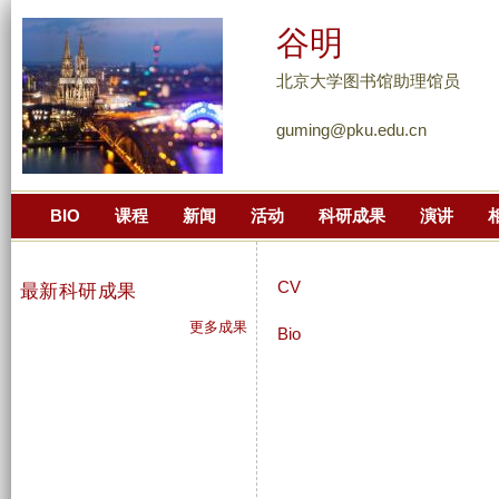
跳
谷明
转
到
北京大学图书馆助理馆员
页
guming@pku.edu.cn
面
的
主
BIO
课程
新闻
活动
科研成果
演讲
要
内
容
CV
最新科研成果
部
更多成果
分
Bio